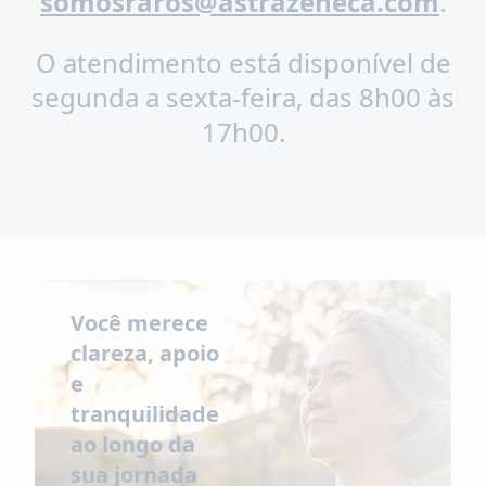
somosraros@astrazeneca.com
.
O atendimento está disponível de
segunda a sexta-feira, das 8h00 às
17h00.
Você merece
clareza, apoio
e
tranquilidade
ao longo da
sua jornada