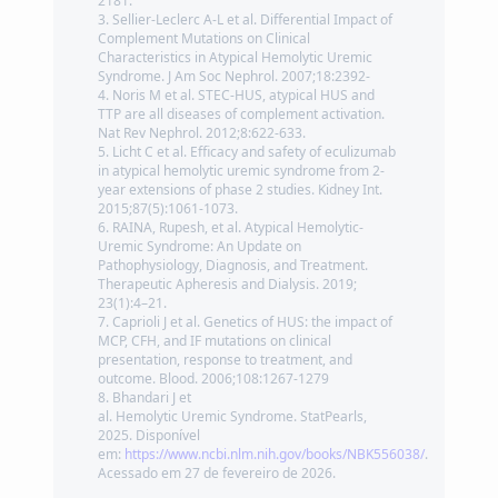
2181.
Sellier-Leclerc A-L et al. Differential Impact of
Complement Mutations on Clinical
Characteristics in Atypical Hemolytic Uremic
Syndrome. J Am Soc Nephrol. 2007;18:2392-
Noris M et al. STEC-HUS, atypical HUS and
TTP are all diseases of complement activation.
Nat Rev Nephrol. 2012;8:622-633.
Licht C et al. Efficacy and safety of eculizumab
in atypical hemolytic uremic syndrome from 2-
year extensions of phase 2 studies. Kidney Int.
2015;87(5):1061-1073.
RAINA, Rupesh, et al. Atypical Hemolytic-
Uremic Syndrome: An Update on
Pathophysiology, Diagnosis, and Treatment.
Therapeutic Apheresis and Dialysis. 2019;
23(1):4–21.
Caprioli J et al. Genetics of HUS: the impact of
MCP, CFH, and IF mutations on clinical
presentation, response to treatment, and
outcome. Blood. 2006;108:1267-1279
Bhandari J et
al. Hemolytic Uremic Syndrome. StatPearls,
2025. Disponível
em:
https://www.ncbi.nlm.nih.gov/books/NBK556038/
.
Acessado em 27 de fevereiro de 2026.