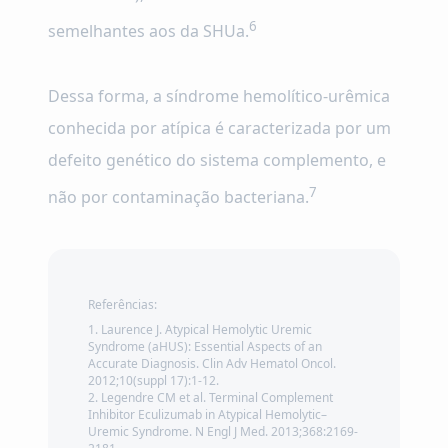
6
semelhantes aos da SHUa.
Dessa forma, a síndrome hemolítico-urêmica
conhecida por atípica é caracterizada por um
defeito genético do sistema complemento, e
7
não por contaminação bacteriana.
Referências:
Laurence J. Atypical Hemolytic Uremic
Syndrome (aHUS): Essential Aspects of an
Accurate Diagnosis. Clin Adv Hematol Oncol.
2012;10(suppl 17):1-12.
Legendre CM et al. Terminal Complement
Inhibitor Eculizumab in Atypical Hemolytic–
Uremic Syndrome. N Engl J Med. 2013;368:2169-